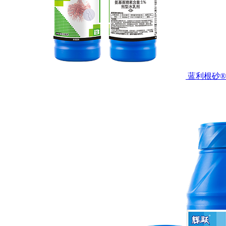
蓝利根砂®