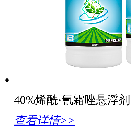
40%烯酰·氰霜唑悬浮剂
查看详情>>