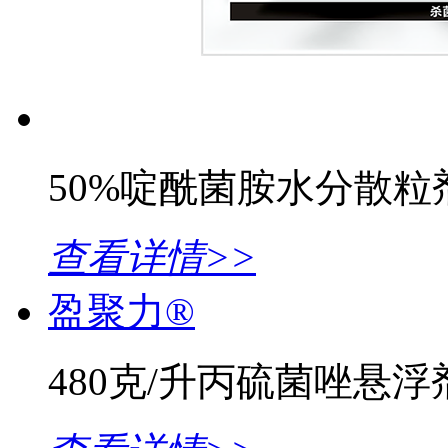
50%啶酰菌胺水分散粒
查看详情>>
盈聚力®
480克/升丙硫菌唑悬浮