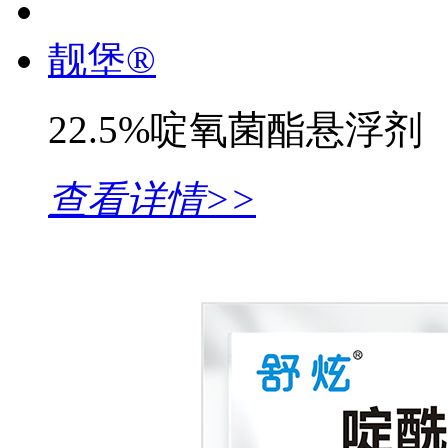
靓堡®
22.5%啶氧菌酯悬浮剂
查看详情>>