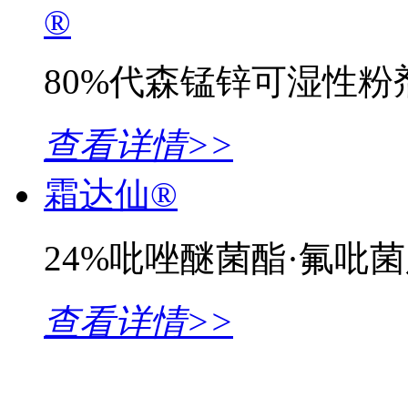
®
80%代森锰锌可湿性粉剂
查看详情>>
霜达仙®
24%吡唑醚菌酯·氟吡
查看详情>>