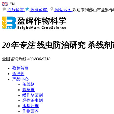
在线留言
收藏盈辉
|
网站地图
欢迎来到佛山市盈辉作
20年专注
线虫防治研究
杀线剂
全国咨询热线
400-836-9718
盈辉首页
杀线剂
产品中心
杀线剂
除草剂
经作杀菌剂
经作杀虫剂
水稻药剂
作物营养