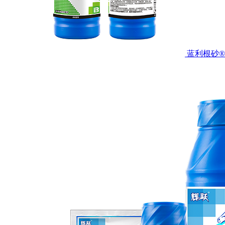
蓝利根砂®