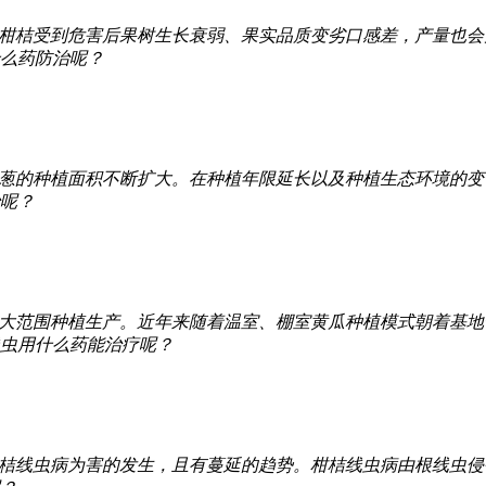
柑桔受到危害后果树生长衰弱、果实品质变劣口感差，产量也会
么药防治呢？
葱的种植面积不断扩大。在种植年限延长以及种植生态环境的变
呢？
大范围种植生产。近年来随着温室、棚室黄瓜种植模式朝着基地
虫用什么药能治疗呢？
桔线虫病为害的发生，且有蔓延的趋势。柑桔线虫病由根线虫侵