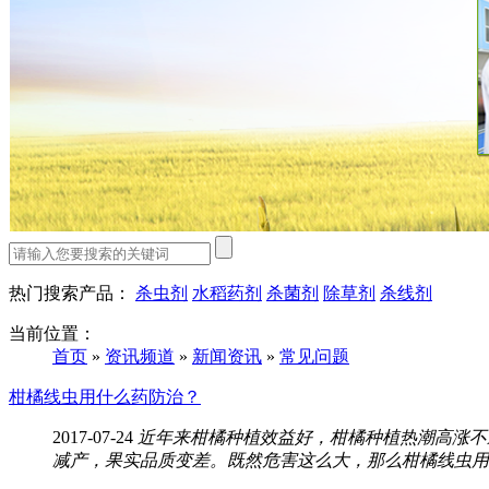
热门搜索产品：
杀虫剂
水稻药剂
杀菌剂
除草剂
杀线剂
当前位置：
首页
»
资讯频道
»
新闻资讯
»
常见问题
柑橘线虫用什么药防治？
2017-07-24
近年来柑橘种植效益好，柑橘种植热潮高涨不
减产，果实品质变差。既然危害这么大，那么柑橘线虫用