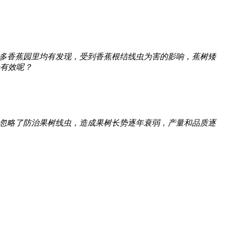
多香蕉园里均有发现，受到香蕉根结线虫为害的影响，蕉树矮
有效呢？
忽略了防治果树线虫，造成果树长势逐年衰弱，产量和品质逐