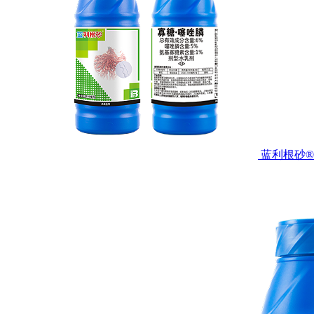
蓝利根砂®