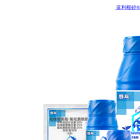
蓝利根砂®