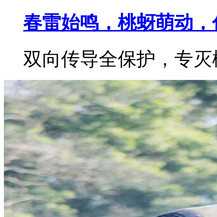
春雷始鸣，桃蚜萌动，
双向传导全保护，专灭