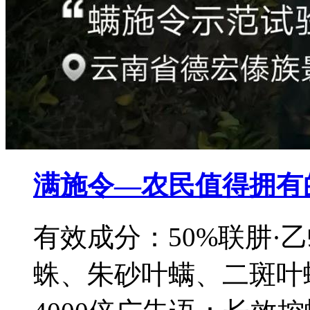
满施令—农民值得拥有
有效成分：50%联肼·
蛛、朱砂叶螨、二斑叶螨