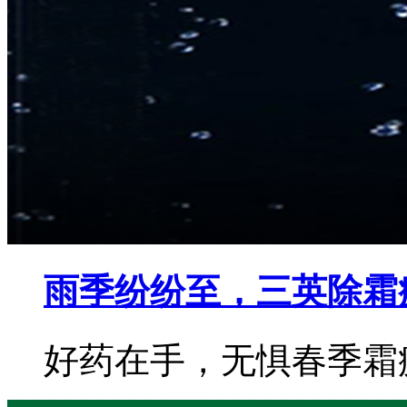
雨季纷纷至，三英除霜
好药在手，无惧春季霜