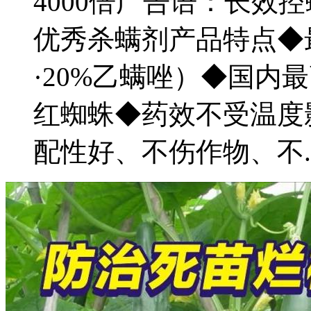
4000倍广告语：长效
优秀杀螨剂产品特点◆
·20%乙螨唑）◆国内
红蜘蛛◆药效不受温度
配性好、不伤作物、不....