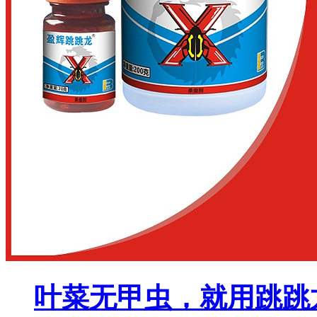
叶菜无甲虫，就用跳跳