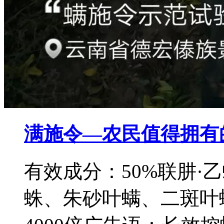
满施令—农民值得拥有
有效成分：50%联肼·
蛛、朱砂叶螨、二斑叶螨