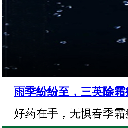
雨季纷纷至，三英除霜
好药在手，无惧春季霜