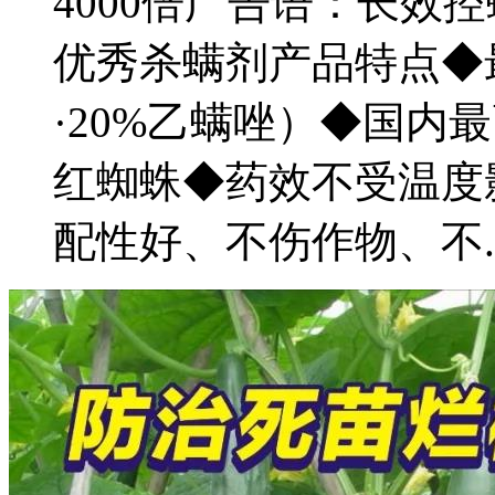
4000倍广告语：长效
优秀杀螨剂产品特点◆
·20%乙螨唑）◆国内
红蜘蛛◆药效不受温度
配性好、不伤作物、不....