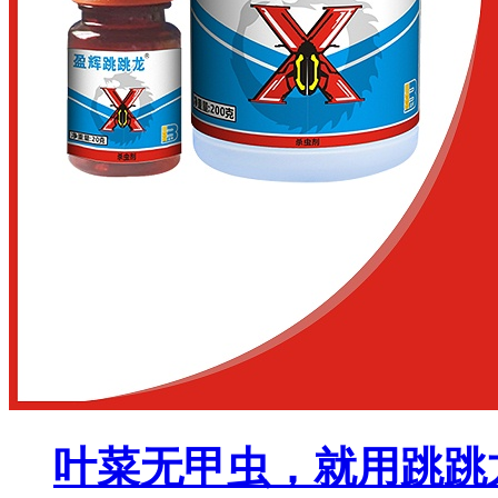
叶菜无甲虫，就用跳跳