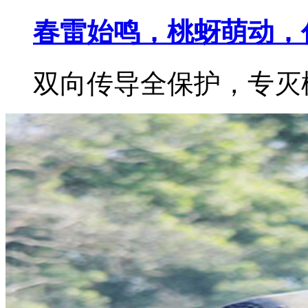
春雷始鸣，桃蚜萌动，
双向传导全保护，专灭