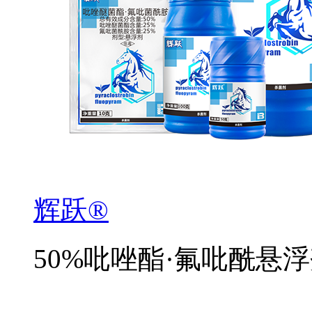
辉跃®
50%吡唑酯·氟吡酰悬