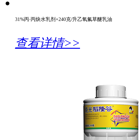
31%丙·丙炔水乳剂+240克/升乙氧氟草醚乳油
查看详情>>