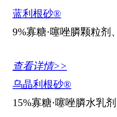
蓝利根砂®
9%寡糖·噻唑膦颗粒剂
查看详情>>
乌晶利根砂®
15%寡糖·噻唑膦水乳剂