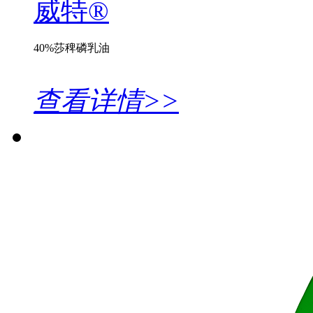
威特®
40%莎稗磷乳油
查看详情>>