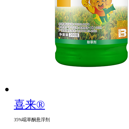
喜来®
35%噁草酮悬浮剂