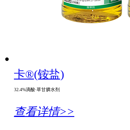
卡®(铵盐)
32.4%滴酸·草甘膦水剂
查看详情>>