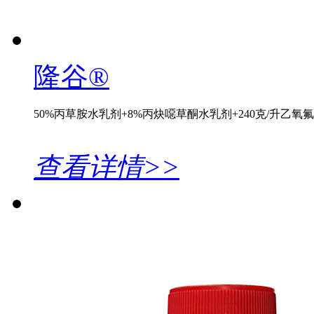
隆谷®
50%丙草胺水乳剂+8%丙炔噁草酮水乳剂+240克/升乙氧
查看详情>>