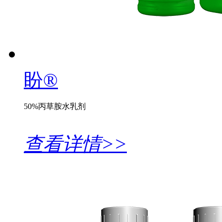
盼®
50%丙草胺水乳剂
查看详情>>