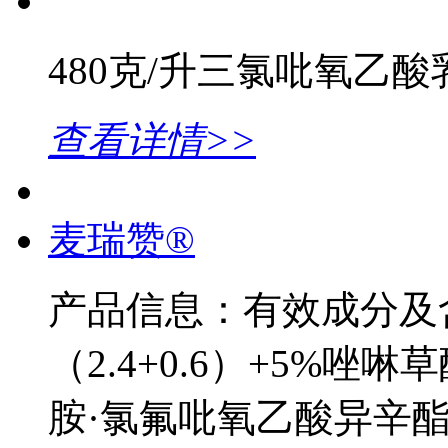
480克/升三氯吡氧乙酸
查看详情>>
麦瑞赞®
产品信息：有效成分及
（2.4+0.6）+5%唑
胺·氯氟吡氧乙酸异辛酯·2甲