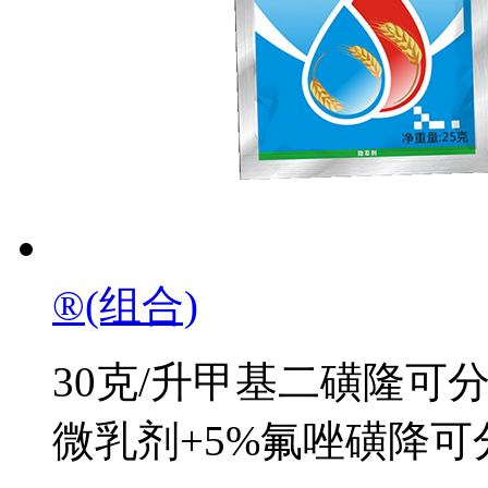
®(组合)
30克/升甲基二磺隆可
微乳剂+5%氟唑磺降