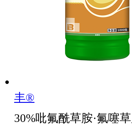
丰®
30%吡氟酰草胺·氟噻