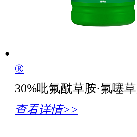
®
30%吡氟酰草胺·氟噻
查看详情>>