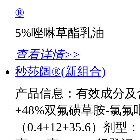
®
5%唑啉草酯乳油
查看详情>>
秒莎阔®(新组合)
产品信息：有效成分及含
+48%双氟磺草胺-氯
（0.4+12+35.6）