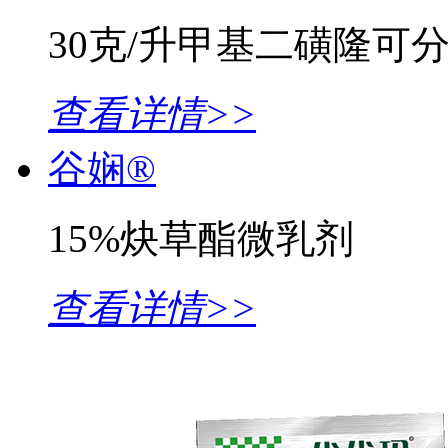
30克/升甲基二磺隆可
查看详情>>
谷娴®
15%炔草酯微乳剂
查看详情>>