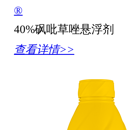
®
40%砜吡草唑悬浮剂
查看详情>>