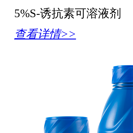
5%S-诱抗素可溶液剂
查看详情>>