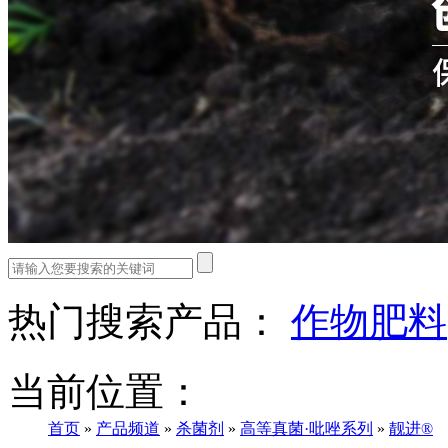
热门搜索产品：
作物肥料
当前位置：
首页
»
产品频道
»
杀菌剂
»
高等真菌·吡唑系列
»
靓进®