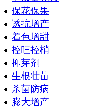
保花保果
诱抗增产
着色增甜
控旺控梢
抑芽剂
生根壮苗
杀菌防病
膨大增产