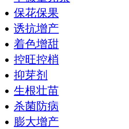
保花保果
诱抗增产
着色增甜
控旺控梢
抑芽剂
生根壮苗
杀菌防病
膨大增产