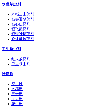
水稻杀虫剂
水稻三虫药剂
钻卷通杀药剂
钻心虫药剂
稻飞虱药剂
稻潜叶蝇药剂
软体动物药剂
卫生杀虫剂
红火蚁药剂
卫生杀虫剂
除草剂
灭生性
水稻田
玉米田
大豆田
花生田