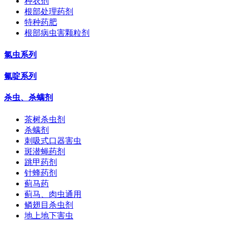
种衣剂
根部处理药剂
特种药肥
根部病虫害颗粒剂
氯虫系列
氟啶系列
杀虫、杀螨剂
茶树杀虫剂
杀螨剂
刺吸式口器害虫
斑潜蝇药剂
跳甲药剂
针蜂药剂
蓟马药
蓟马、肉虫通用
鳞翅目杀虫剂
地上地下害虫