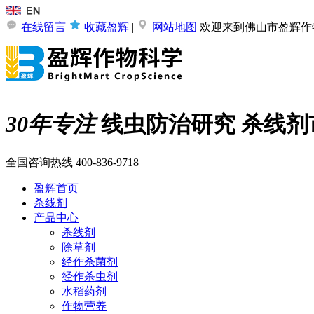
在线留言
收藏盈辉
|
网站地图
欢迎来到佛山市盈辉作
30年专注
线虫防治研究
杀线剂
全国咨询热线
400-836-9718
盈辉首页
杀线剂
产品中心
杀线剂
除草剂
经作杀菌剂
经作杀虫剂
水稻药剂
作物营养