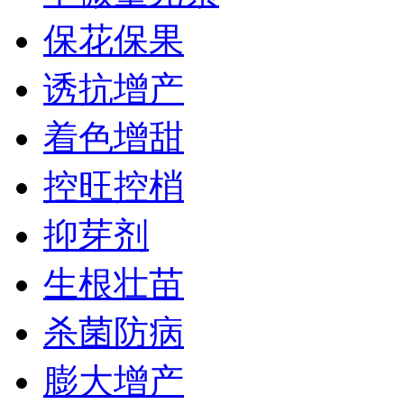
保花保果
诱抗增产
着色增甜
控旺控梢
抑芽剂
生根壮苗
杀菌防病
膨大增产