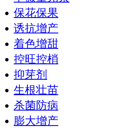
保花保果
诱抗增产
着色增甜
控旺控梢
抑芽剂
生根壮苗
杀菌防病
膨大增产