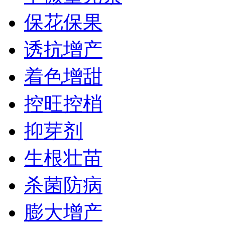
保花保果
诱抗增产
着色增甜
控旺控梢
抑芽剂
生根壮苗
杀菌防病
膨大增产