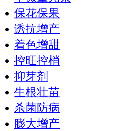
保花保果
诱抗增产
着色增甜
控旺控梢
抑芽剂
生根壮苗
杀菌防病
膨大增产