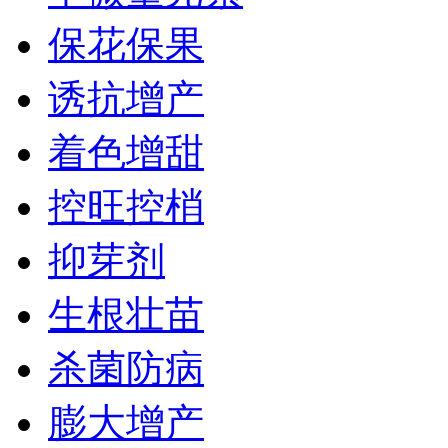
保花保果
诱抗增产
着色增甜
控旺控梢
抑芽剂
生根壮苗
杀菌防病
膨大增产