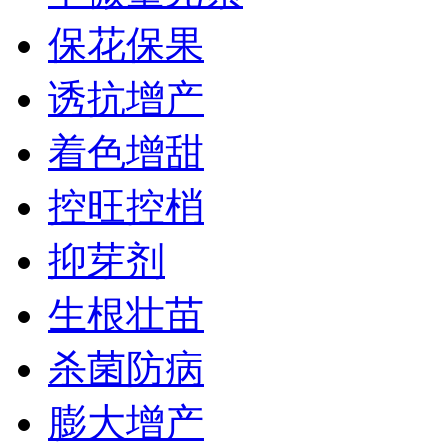
保花保果
诱抗增产
着色增甜
控旺控梢
抑芽剂
生根壮苗
杀菌防病
膨大增产