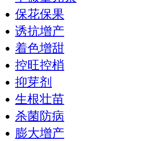
保花保果
诱抗增产
着色增甜
控旺控梢
抑芽剂
生根壮苗
杀菌防病
膨大增产