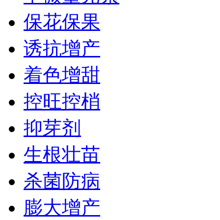
保花保果
诱抗增产
着色增甜
控旺控梢
抑芽剂
生根壮苗
杀菌防病
膨大增产