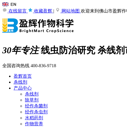
在线留言
收藏盈辉
|
网站地图
欢迎来到佛山市盈辉作
30年专注
线虫防治研究
杀线剂
全国咨询热线
400-836-9718
盈辉首页
杀线剂
产品中心
杀线剂
除草剂
经作杀菌剂
经作杀虫剂
水稻药剂
作物营养