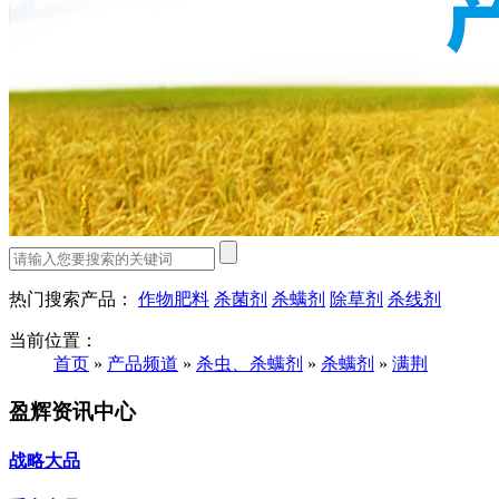
热门搜索产品：
作物肥料
杀菌剂
杀螨剂
除草剂
杀线剂
当前位置：
首页
»
产品频道
»
杀虫、杀螨剂
»
杀螨剂
»
满荆
盈辉资讯中心
战略大品