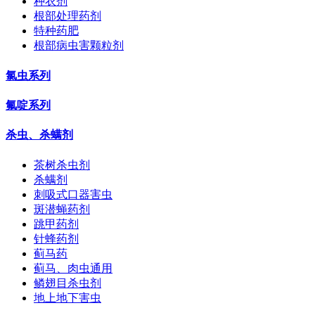
种衣剂
根部处理药剂
特种药肥
根部病虫害颗粒剂
氯虫系列
氟啶系列
杀虫、杀螨剂
茶树杀虫剂
杀螨剂
刺吸式口器害虫
斑潜蝇药剂
跳甲药剂
针蜂药剂
蓟马药
蓟马、肉虫通用
鳞翅目杀虫剂
地上地下害虫