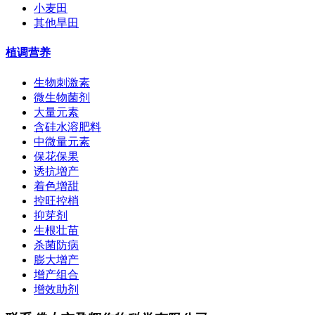
小麦田
其他旱田
植调营养
生物刺激素
微生物菌剂
大量元素
含硅水溶肥料
中微量元素
保花保果
诱抗增产
着色增甜
控旺控梢
抑芽剂
生根壮苗
杀菌防病
膨大增产
增产组合
增效助剂