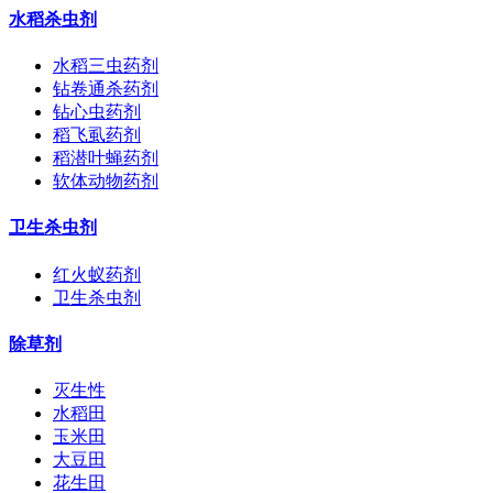
水稻杀虫剂
水稻三虫药剂
钻卷通杀药剂
钻心虫药剂
稻飞虱药剂
稻潜叶蝇药剂
软体动物药剂
卫生杀虫剂
红火蚁药剂
卫生杀虫剂
除草剂
灭生性
水稻田
玉米田
大豆田
花生田