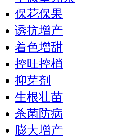
保花保果
诱抗增产
着色增甜
控旺控梢
抑芽剂
生根壮苗
杀菌防病
膨大增产