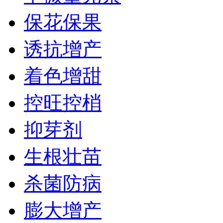
保花保果
诱抗增产
着色增甜
控旺控梢
抑芽剂
生根壮苗
杀菌防病
膨大增产