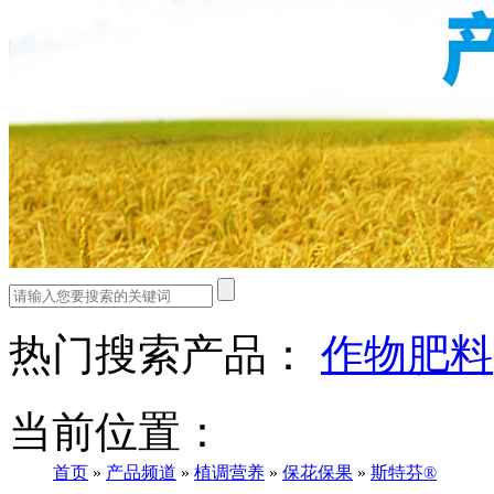
热门搜索产品：
作物肥料
当前位置：
首页
»
产品频道
»
植调营养
»
保花保果
»
斯特芬®