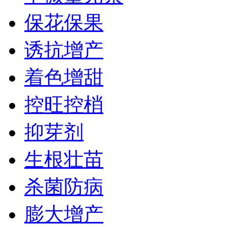
保花保果
诱抗增产
着色增甜
控旺控梢
抑芽剂
生根壮苗
杀菌防病
膨大增产