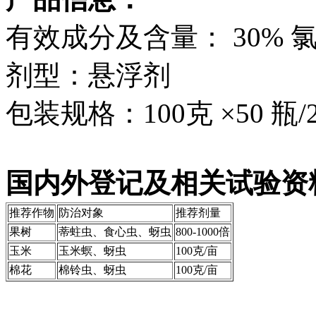
有效成分及含量： 30% 
剂型：悬浮剂
包装规格：100克 ×50 瓶/20
国内外登记及相关试验资
推荐作物
防治对象
推荐剂量
果树
蒂蛀虫、食心虫、蚜虫
800-1000倍
玉米
玉米螟、蚜虫
100克/亩
棉花
棉铃虫、蚜虫
100克/亩