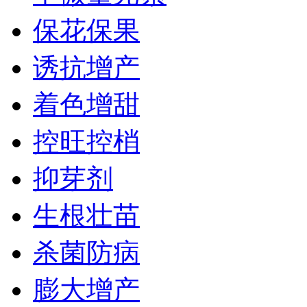
保花保果
诱抗增产
着色增甜
控旺控梢
抑芽剂
生根壮苗
杀菌防病
膨大增产