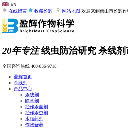
在线留言
收藏盈辉
|
网站地图
欢迎来到佛山市盈辉作
20年专注
线虫防治研究
杀线剂
全国咨询热线
400-836-9718
盈辉首页
杀线剂
产品中心
杀线剂
除草剂
经作杀菌剂
经作杀虫剂
水稻药剂
作物营养