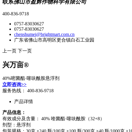
联系
佛山市盈辉作物科学有限公司
400-836-9718
0757-83030627
0757-83030627
chenshumei@brightmart.com.cn
广东省佛山市高明区更合镇白石工业园
上一页
下一页
兴万亩®
40%嘧菌酯·噻呋酰胺悬浮剂
立即咨询>>
服务热线：
400-836-9718
产品详情
产品信息
：
有效成分及含量： 40% 喹菌酯·噻呋酰胺（32+8）
剂型：悬浮剂
包装规格：30克 ×240 瓶/100克 ×100 瓶/300克 ×40 瓶/1000克 ×1