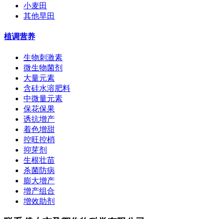
小麦田
其他旱田
植调营养
生物刺激素
微生物菌剂
大量元素
含硅水溶肥料
中微量元素
保花保果
诱抗增产
着色增甜
控旺控梢
抑芽剂
生根壮苗
杀菌防病
膨大增产
增产组合
增效助剂