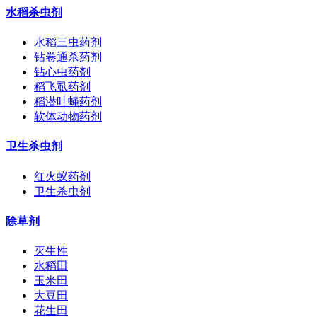
水稻杀虫剂
水稻三虫药剂
钻卷通杀药剂
钻心虫药剂
稻飞虱药剂
稻潜叶蝇药剂
软体动物药剂
卫生杀虫剂
红火蚁药剂
卫生杀虫剂
除草剂
灭生性
水稻田
玉米田
大豆田
花生田