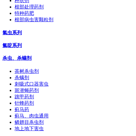
种衣剂
根部处理药剂
特种药肥
根部病虫害颗粒剂
氯虫系列
氟啶系列
杀虫、杀螨剂
茶树杀虫剂
杀螨剂
刺吸式口器害虫
斑潜蝇药剂
跳甲药剂
针蜂药剂
蓟马药
蓟马、肉虫通用
鳞翅目杀虫剂
地上地下害虫