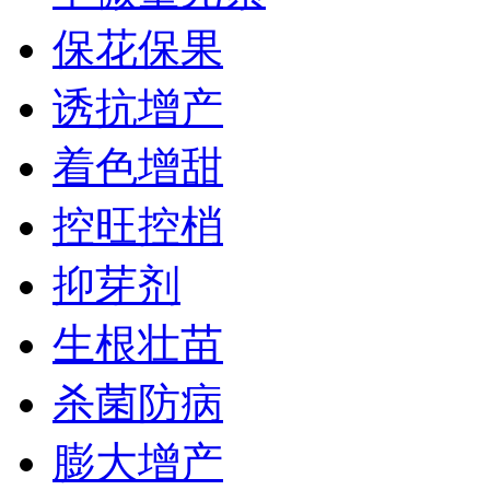
保花保果
诱抗增产
着色增甜
控旺控梢
抑芽剂
生根壮苗
杀菌防病
膨大增产