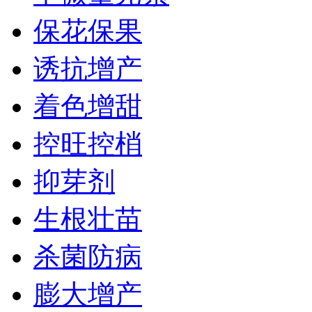
保花保果
诱抗增产
着色增甜
控旺控梢
抑芽剂
生根壮苗
杀菌防病
膨大增产