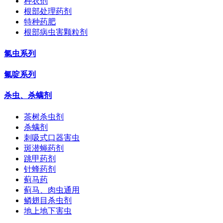
种衣剂
根部处理药剂
特种药肥
根部病虫害颗粒剂
氯虫系列
氟啶系列
杀虫、杀螨剂
茶树杀虫剂
杀螨剂
刺吸式口器害虫
斑潜蝇药剂
跳甲药剂
针蜂药剂
蓟马药
蓟马、肉虫通用
鳞翅目杀虫剂
地上地下害虫