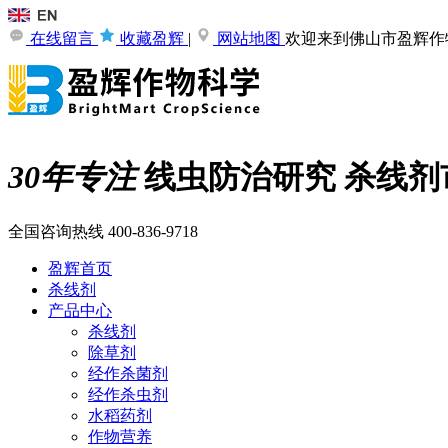
在线留言
收藏盈辉
|
网站地图
欢迎来到佛山市盈辉作
30年专注
线虫防治研究
杀线剂
全国咨询热线
400-836-9718
盈辉首页
杀线剂
产品中心
杀线剂
除草剂
经作杀菌剂
经作杀虫剂
水稻药剂
作物营养