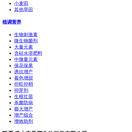
小麦田
其他旱田
植调营养
生物刺激素
微生物菌剂
大量元素
含硅水溶肥料
中微量元素
保花保果
诱抗增产
着色增甜
控旺控梢
抑芽剂
生根壮苗
杀菌防病
膨大增产
增产组合
增效助剂