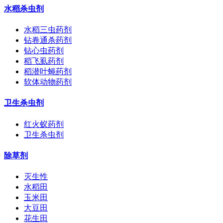
水稻杀虫剂
水稻三虫药剂
钻卷通杀药剂
钻心虫药剂
稻飞虱药剂
稻潜叶蝇药剂
软体动物药剂
卫生杀虫剂
红火蚁药剂
卫生杀虫剂
除草剂
灭生性
水稻田
玉米田
大豆田
花生田