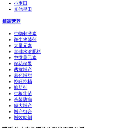
小麦田
其他旱田
植调营养
生物刺激素
微生物菌剂
大量元素
含硅水溶肥料
中微量元素
保花保果
诱抗增产
着色增甜
控旺控梢
抑芽剂
生根壮苗
杀菌防病
膨大增产
增产组合
增效助剂