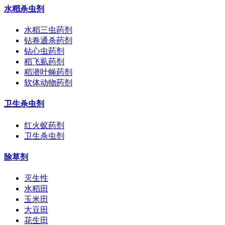
水稻杀虫剂
水稻三虫药剂
钻卷通杀药剂
钻心虫药剂
稻飞虱药剂
稻潜叶蝇药剂
软体动物药剂
卫生杀虫剂
红火蚁药剂
卫生杀虫剂
除草剂
灭生性
水稻田
玉米田
大豆田
花生田