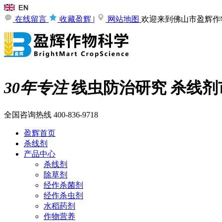
在线留言
收藏盈辉
|
网站地图
欢迎来到佛山市盈辉作
30年专注
线虫防治研究
杀线剂
全国咨询热线
400-836-9718
盈辉首页
杀线剂
产品中心
杀线剂
除草剂
经作杀菌剂
经作杀虫剂
水稻药剂
作物营养