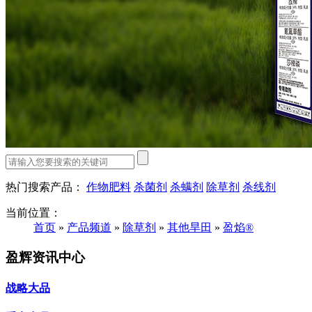
热门搜索产品：
作物肥料
杀菌剂
杀螨剂
除草剂
杀线剂
当前位置：
首页
»
产品频道
»
除草剂
»
其他旱田
»
盈焰®
盈辉资讯中心
战略大品