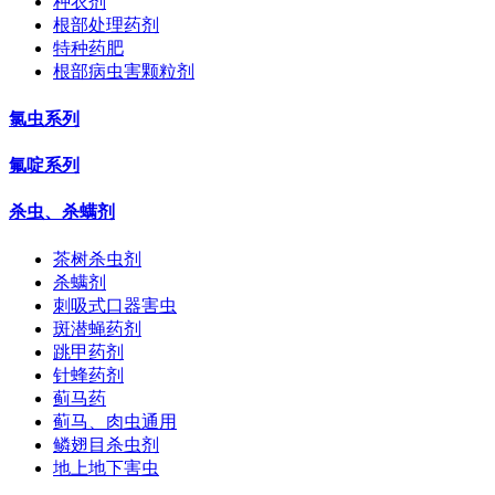
种衣剂
根部处理药剂
特种药肥
根部病虫害颗粒剂
氯虫系列
氟啶系列
杀虫、杀螨剂
茶树杀虫剂
杀螨剂
刺吸式口器害虫
斑潜蝇药剂
跳甲药剂
针蜂药剂
蓟马药
蓟马、肉虫通用
鳞翅目杀虫剂
地上地下害虫